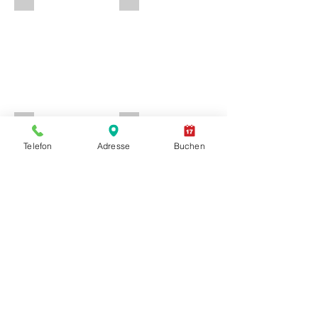
+ CHF 120.00
+ CHF 20.00
Telefon
Adresse
Buchen
Show More
ABHOLUNG - Parkweg 12 2502 Biel / Bienne