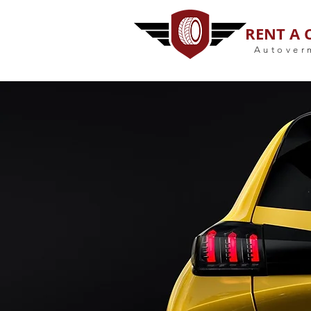
RENT A 
Autover