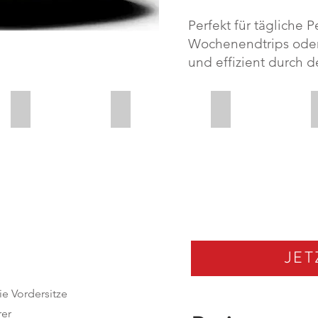
Perfekt für tägliche 
Wochenendtrips oder
und effizient durch 
1.199 cm³
75 PS
Automatik
Automatik
JET
e Vordersitze
rer