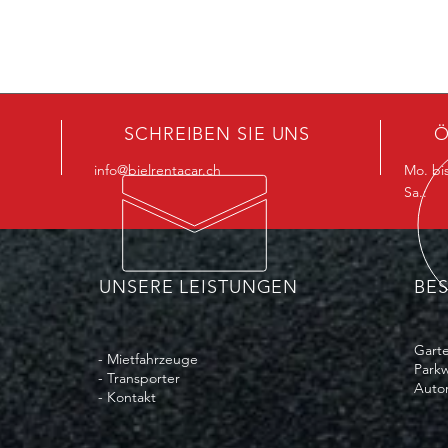
SCHREIBEN SIE UNS
Ö
info@bielrentacar.ch
Mo. bis
Sa.: 
UNSERE LEISTUNGEN
BE
Garte
- Mietfahrzeuge
Parkw
- Transporter
Autom
- Kontakt