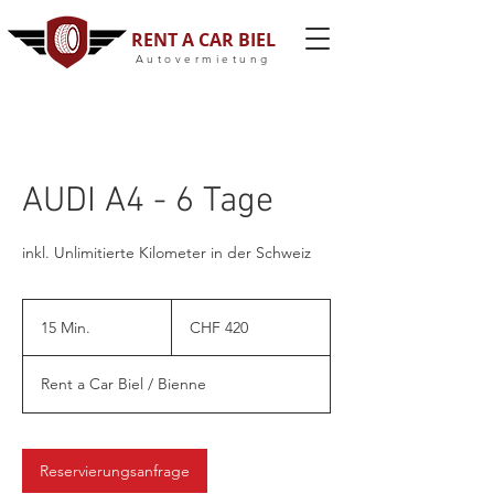
RENT A CAR BIEL
Autovermietung
AUDI A4 - 6 Tage
inkl. Unlimitierte Kilometer in der Schweiz
420
Schweizer
15 Min.
1
CHF 420
Franken
5
M
Rent a Car Biel / Bienne
i
n
.
Reservierungsanfrage