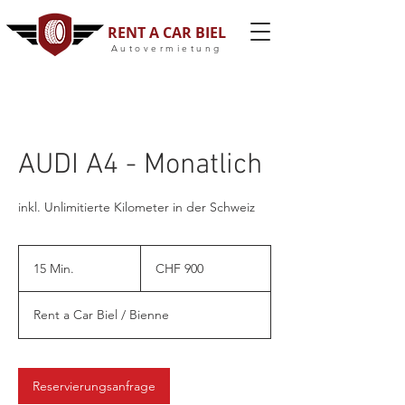
RENT A CAR BIEL
Autovermietung
AUDI A4 - Monatlich
inkl. Unlimitierte Kilometer in der Schweiz
900
Schweizer
15 Min.
1
CHF 900
Franken
5
M
Rent a Car Biel / Bienne
i
n
.
Reservierungsanfrage