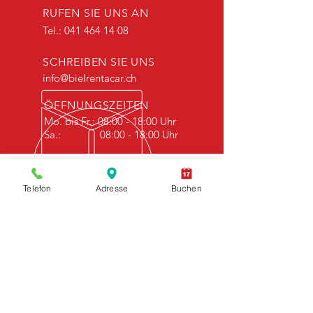
RUFEN SIE UNS AN
Tel.:
041 464 14 08
SCHREIBEN SIE UNS
info@bielrentacar.ch
ÖFFNUNGSZEITEN
Mo. bis Fr.: 08:00 - 18:00 Uhr
Sa.: 08:00 - 18:00 Uhr
ÜBER 30 JAHRE ERFAHRUNG
Telefon
Adresse
Buchen
Biel rent a car - blickt auf mehr als 30
Jahre Firmengeschichte.
UNSERE LEISTUNGEN
- Mietfahrzeuge
- Transporter
- Kontakt