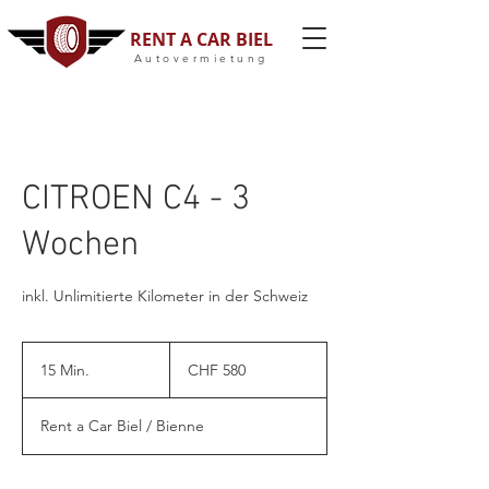
RENT A CAR BIEL
Autovermietung
CITROEN C4 - 3
Wochen
inkl. Unlimitierte Kilometer in der Schweiz
580
Schweizer
15 Min.
1
CHF 580
Franken
5
M
Rent a Car Biel / Bienne
i
n
.