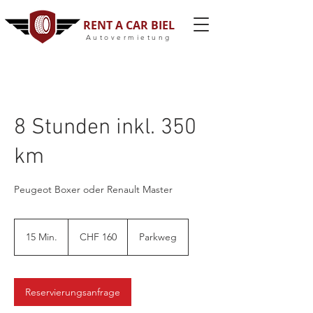
RENT A CAR BIEL
Autovermietung
8 Stunden inkl. 350
km
Peugeot Boxer oder Renault Master
160
Schweizer
15 Min.
1
CHF 160
Parkweg
Franken
5
M
i
n
Reservierungsanfrage
.